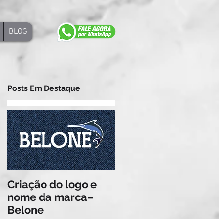
BLOG
Posts Em Destaque
Criação do logo e
Criação da
nome da marca–
identidade visual d
Belone
Plátanos Eventos