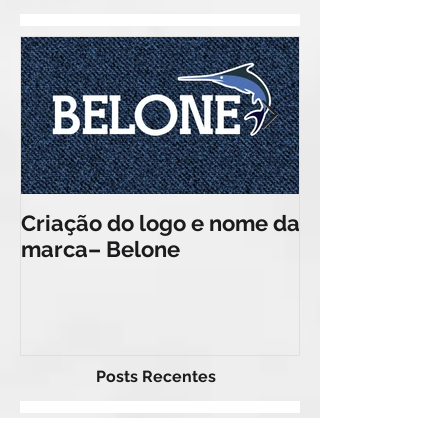
Posts Em Destaque
Criação do logo e nome da
Criação da id
marca– Belone
visual do Plá
Posts Recentes