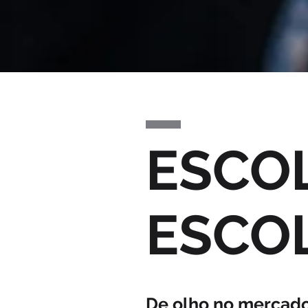
ESCO
ESCOL
De olho no mercado