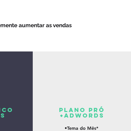
temente aumentar as vendas
ICO
PLANO PRÓ
s
+adwords
•Tema do Mês*