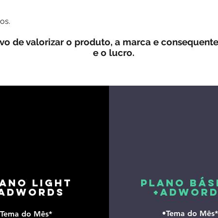
os.
tivo de valorizar o produto, a marca e consequen
e o lucro.
ANO LIGHT
PLANO BÁS
adwords
+adword
•Tema do Mês*
•Tema do Mês*