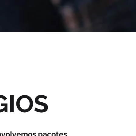
GIOS
envolvemos pacotes