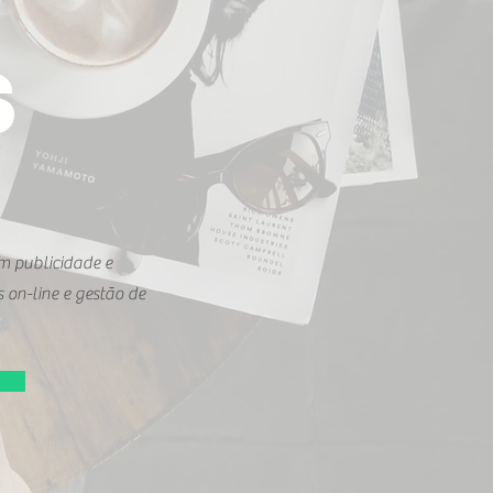
S
m publicidade e
 on-line e gestão de