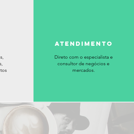
ATENDIMENTO
s,
Direto com o especialista e
s,
consultor de negócios e
etos
mercados.