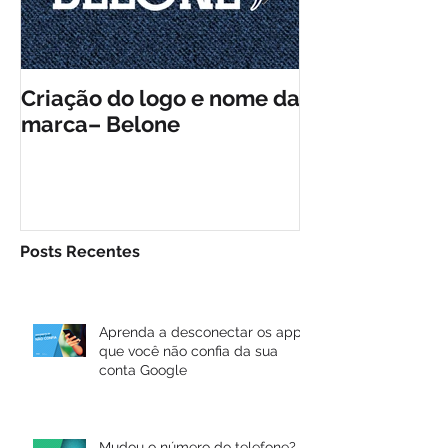
Criação do logo e nome da
Criação da id
marca– Belone
visual do Plá
Posts Recentes
Aprenda a desconectar os apps
que você não confia da sua
conta Google
Mudou o número do telefone?