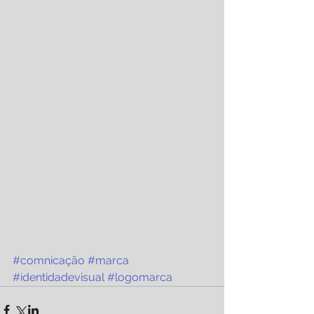
#comnicação
#marca
#identidadevisual
#logomarca