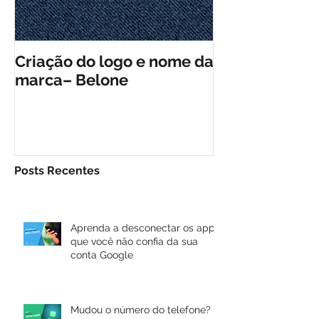
Criação do logo e nome da
Criação da id
marca– Belone
visual do Plá
Posts Recentes
Aprenda a desconectar os apps
que você não confia da sua
conta Google
Mudou o número do telefone?