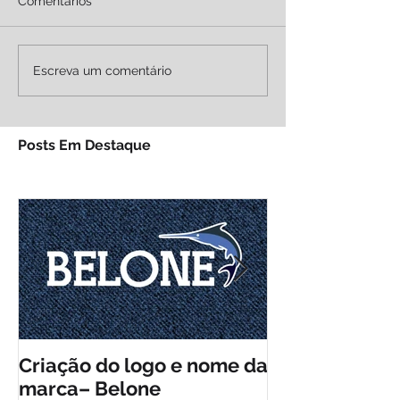
Comentários
Escreva um comentário
Posts Em Destaque
Criação do logo e nome da
Criação da id
marca– Belone
visual do Plá